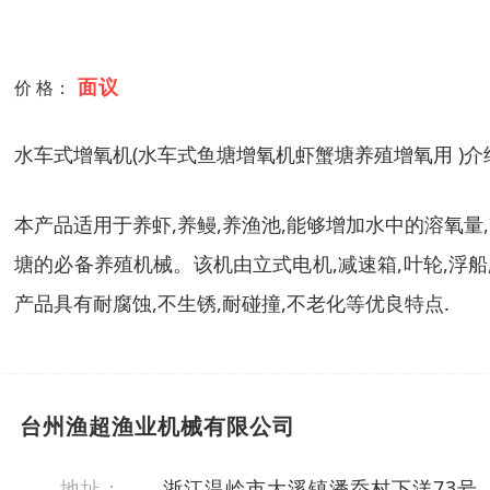
面议
价 格：
水车式增氧机(水车式鱼塘增氧机虾蟹塘养殖增氧用 )介
本产品适用于养虾,养鳗,养渔池,能够增加水中的溶氧量
塘的必备养殖机械。该机由立式电机,减速箱,叶轮,浮船
产品具有耐腐蚀,不生锈,耐碰撞,不老化等优良特点.
台州渔超渔业机械有限公司
地址：
浙江温岭市大溪镇潘岙村下洋73号