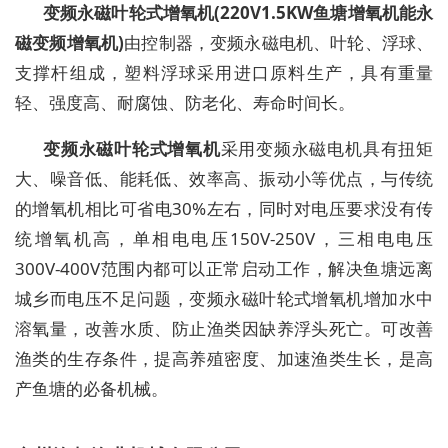
变频永磁
叶轮式增氧机(220V1.5KW鱼塘增氧机能永
磁变频增氧机)
由
控制器，变频永磁电机
、叶轮、浮球、
支撑杆组成，塑料浮球采用进口原料生产，具有重量
轻、强度高、耐腐蚀、防老化、寿命时间长。
变频永磁
叶轮式增氧机
采用变频永磁电机
具有扭矩
大、噪音低、能耗低、效率高、振动小等优点
，与传统
的增氧机相比可省电
30%左右，同时对电压要求没有传
统增氧机高，单相电电压150V-250V，三相电电压
300V-400V范围内都可以正常启动工作，解决鱼塘远离
城乡而电压不足问题，
变频永磁
叶轮式增氧机增加水中
溶氧量，改善水质、防止渔类因缺养浮头死亡。可改善
渔类的生存条件，提高养殖密度、加速渔类生长，是高
产鱼塘的必备机械。