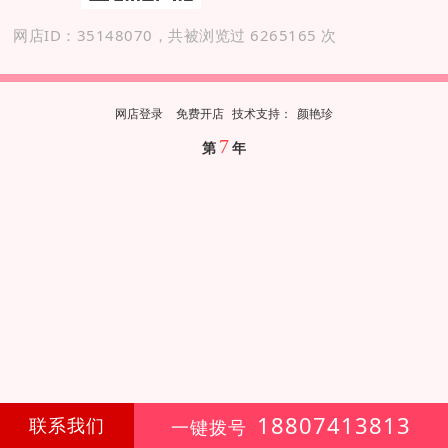
网店ID：35148070，共被浏览过 6265165 次
网店登录
免费开店
技
术
支
持
：
颜艳珍
7
第
年
18807413813
联系我们
一键拨号