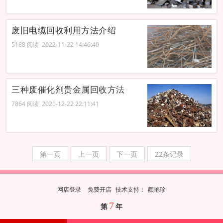
废旧电缆回收利用方法介绍
5188 阅读 2022-11-22 14:46:40
三种废催化剂贵金属回收方法
7864 阅读 2020-12-22 22:11:41
第一页
上一页
下一页
22条记录
网店登录
免费开店
技
术
支
持
：
颜艳珍
7
第
年