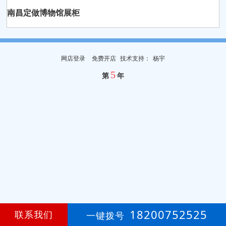
南昌定做博物馆展柜
网店登录
免费开店
技
术
支
持
：
杨宇
5
第
年
18200752525
联系我们
一键拨号