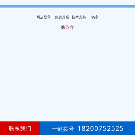
网店登录
免费开店
技
术
支
持
：
杨宇
5
第
年
18200752525
联系我们
一键拨号