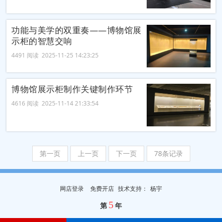
功能与美学的双重奏——博物馆展
示柜的智慧交响
4491 阅读 2025-11-25 14:23:25
博物馆展示柜制作关键制作环节
4616 阅读 2025-11-14 21:33:54
第一页
上一页
下一页
78条记录
网店登录
免费开店
技
术
支
持
：
杨宇
5
第
年