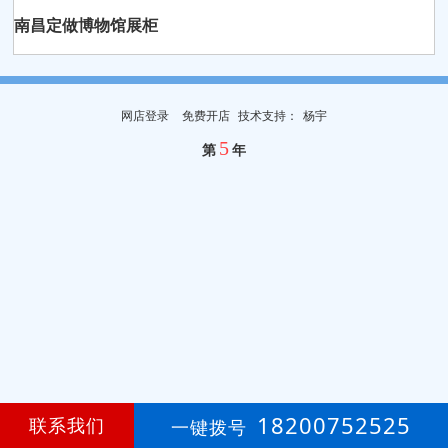
南昌定做博物馆展柜
网店登录
免费开店
技
术
支
持
：
杨宇
5
第
年
18200752525
联系我们
一键拨号