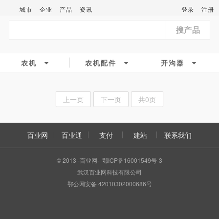
城市
企业
产品
资讯
登录
注册
搜产品
农机
农机配件
开沟器
上一页
下一页
共0页
百业网
百业通
支付
建站
联系我们
© 2013 -百业网- 鄂ICP备16001549号-3
武汉百业网科技有限公司
鄂公网安备 42010302000686号