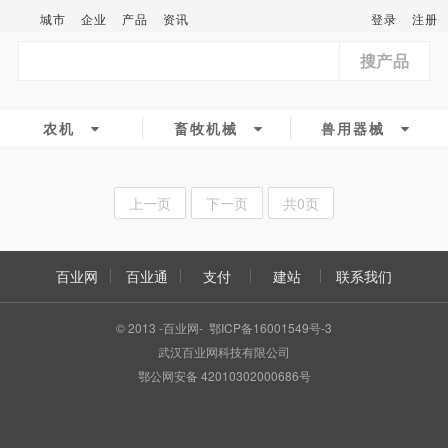
城市
企业
产品
资讯
登录
注册
搜产品
农机
畜牧机械
兽用器械
上一页
下一页
共0页
百业网
百业通
支付
建站
联系我们
© 2013 -百业网- 鄂ICP备16001549号-3
武汉百业网科技有限公司
鄂公网安备 42010302000686号