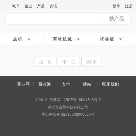
城市
企业
产品
资讯
登录
注册
搜产品
农机
畜牧机械
托粪板
上一页
下一页
共0页
百业网
百业通
支付
建站
联系我们
© 2013 -百业网- 鄂ICP备16001549号-3
武汉百业网科技有限公司
鄂公网安备 42010302000686号