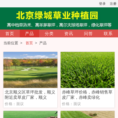
登录
注册
首页
产品
分类
资讯
问答
联系
当前位置 >
首页
> 产品
北京顺义区草坪批发，顺义
‌赤峰草坪价格，赤峰销售草
附近卖草皮厂家，顺义
皮厂家，赤峰卖绿化
价格：面议
价格：面议